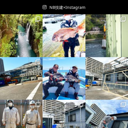
NB技建×Instagram